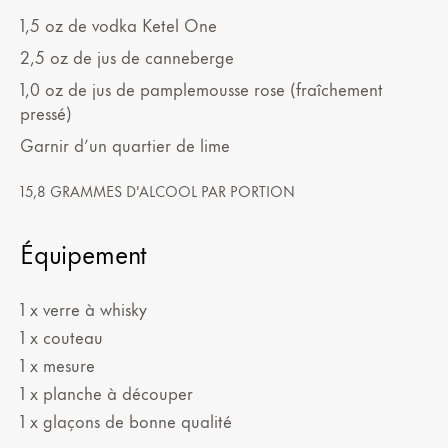
1,5
oz
de vodka Ketel One
2,5
oz
de jus de canneberge
1,0
oz
de jus de pamplemousse rose (fraîchement
pressé)
Garnir d’un quartier de lime
15,8 GRAMMES D'ALCOOL PAR PORTION
Équipement
1 x verre à whisky
1 x couteau
1 x mesure
1 x planche à découper
1 x glaçons de bonne qualité