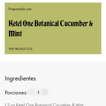
Preparado con
Ketel One Botanical Cucumber &
Mint
VER PRODUCTOS
Ingredientes
Porciones
:
1
1.5
oz
Ketel One Botanical Cucumber & Mint