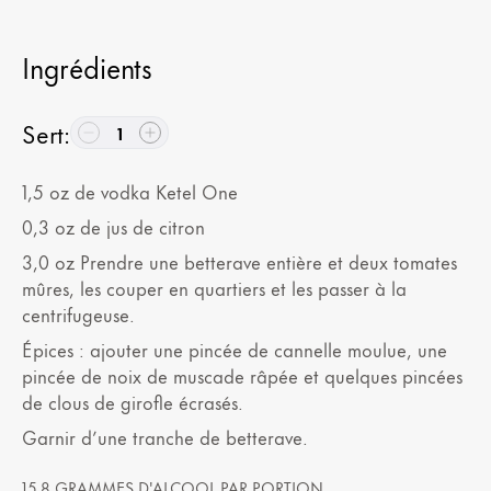
Ingrédients
Sert
:
1
1,5
oz
de vodka Ketel One
0,3
oz
de jus de citron
3,0
oz
Prendre une betterave entière et deux tomates
mûres, les couper en quartiers et les passer à la
centrifugeuse.
Épices : ajouter une pincée de cannelle moulue, une
pincée de noix de muscade râpée et quelques pincées
de clous de girofle écrasés.
Garnir d’une tranche de betterave.
15,8 GRAMMES D'ALCOOL PAR PORTION