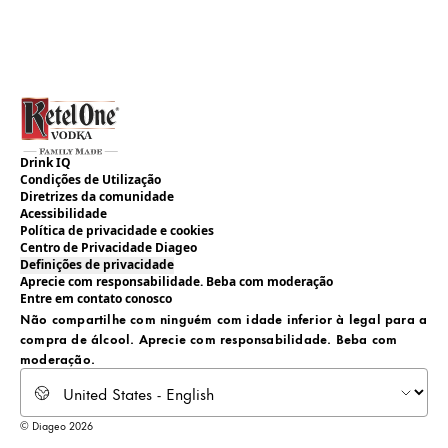
Drink IQ
Condições de Utilização
Diretrizes da comunidade
Acessibilidade
Política de privacidade e cookies
Centro de Privacidade Diageo
Definições de privacidade
Aprecie com responsabilidade. Beba com moderação
Entre em contato conosco
Não compartilhe com ninguém com idade inferior à legal para a
compra de álcool. Aprecie com responsabilidade. Beba com
moderação.
Select locale
© Diageo 2026