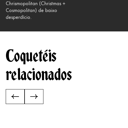
Chrismopolitan (Christmas +
Cosmopolitan) de baixo
desperdício.
Coquetéis
relacionados