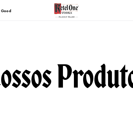
h Good
ossos Produt