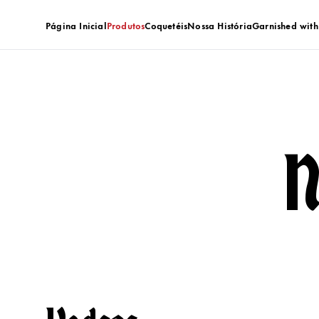
Página Inicial
Produtos
Coquetéis
Nossa História
Garnished wit
N