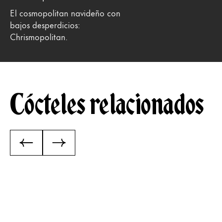
El cosmopolitan navideño con
bajos desperdicios:
Chrismopolitan.
Cócteles relacionados