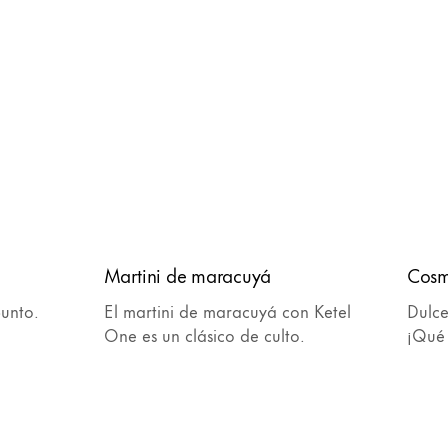
Martini de maracuyá
Cosm
punto.
El martini de maracuyá con Ketel
Dulce
One es un clásico de culto.
¡Qué 