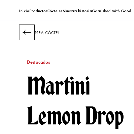
Inicio
Productos
Cócteles
Nuestra historia
Garnished with Good
PREV, CÓCTEL
Destacados
Martini
Lemon Drop