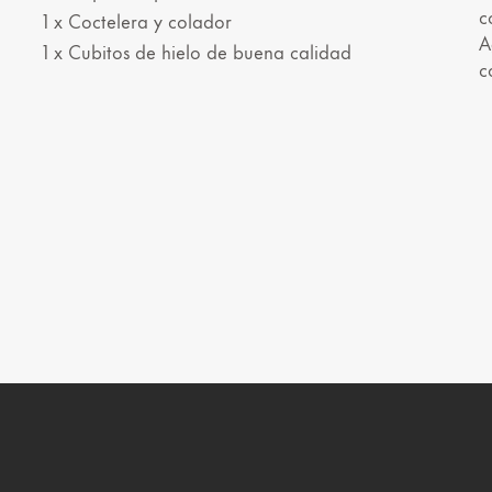
c
1 x Coctelera y colador
A
1 x Cubitos de hielo de buena calidad
c