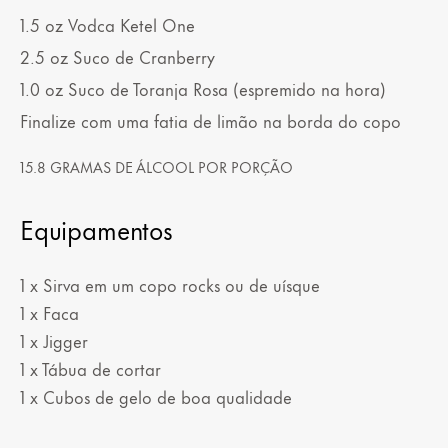
1.5
oz
Vodca Ketel One
2.5
oz
Suco de Cranberry
1.0
oz
Suco de Toranja Rosa (espremido na hora)
Finalize com uma fatia de limão na borda do copo
15.8 GRAMAS DE ÁLCOOL POR PORÇÃO
Equipamentos
1 x Sirva em um copo rocks ou de uísque
1 x Faca
1 x Jigger
1 x Tábua de cortar
1 x Cubos de gelo de boa qualidade