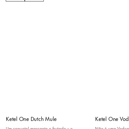
Ketel One Dutch Mule
Ketel One Vo
Um coquetel marcante e frutado – o
Não é uma Vodca