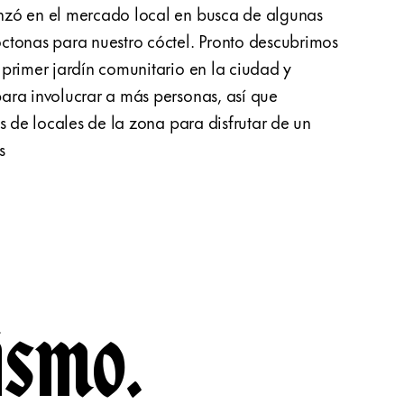
nzó en el mercado local en busca de algunas
invit
ctonas para nuestro cóctel. Pronto descubrimos
pies,
primer jardín comunitario en la ciudad y
inspir
ara involucrar a más personas, así que
un co
s de locales de la zona para disfrutar de un
quiera
s
cervec
ismo.