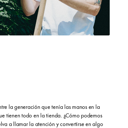
tre la generación que tenía las manos en la
hacer
 que tienen todo en la tienda. ¿Cómo podemos
aclar
lva a llamar la atención y convertirse en algo
direc