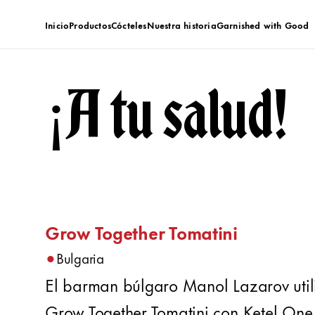
Inicio
Productos
Cócteles
Nuestra historia
Garnished with Good
¡A tu salud!
Grow Together Tomatini
•
Bulgaria
El barman búlgaro Manol Lazarov utili
Grow Together Tomatini con Ketel One