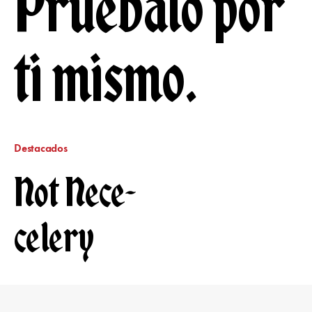
Pruébalo por
ti mismo.
Destacados
Not Nece-
celery