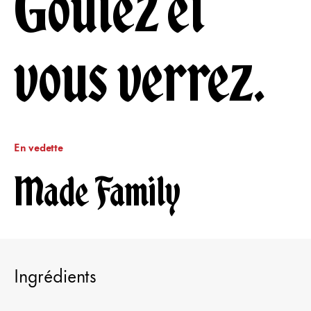
Goûtez et
vous verrez.
En vedette
Made Family
Ingrédients