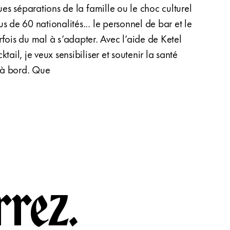
gues séparations de la famille ou le choc culturel
est d’
s de 60 nationalités... le personnel de bar et le
aussi 
rfois du mal à s’adapter. Avec l’aide de Ketel
barma
tail, je veux sensibiliser et soutenir la santé
commu
 à bord. Que
décidé
scann
rrez.