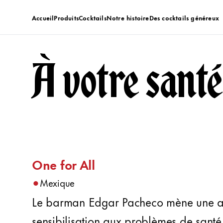
Accueil
Produits
Cocktails
Notre histoire
Des cocktails généreux
À votre santé
One for All
•
Mexique
Le barman Edgar Pacheco mène une a
sensibilisation aux problèmes de sant