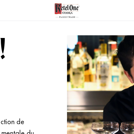
!
ction de
é mentale du