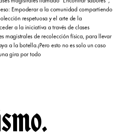
e eso: Empoderar a la comunidad compartiendo
fiel 
olección respetuosa y el arte de la
simpl
der a la iniciativa a través de clases
ácida,
es magistrales de recolección física, para llevar
acomp
aya a la botella.¡Pero esto no es solo un caso
espar
una gira por todo
ismo.