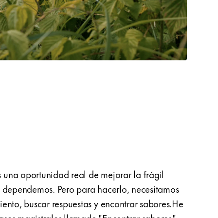
una oportunidad real de mejorar la frágil
el pa
o dependemos. Pero para hacerlo, necesitamos
cinco
iento, buscar respuestas y encontrar sabores.He
junio 
ses magistrales llamado "Encontrar sabores",
se alt