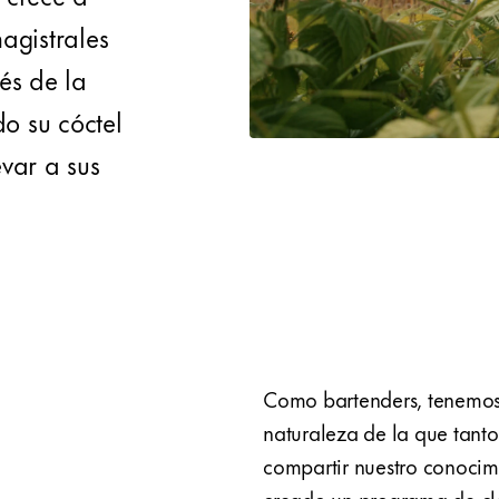
agistrales
és de la
do su cóctel
var a sus
Como bartenders, tenemos 
naturaleza de la que tant
compartir nuestro conocim
creado un programa de cla