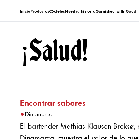
Inicio
Productos
Cócteles
Nuestra historia
Garnished with Good
¡Salud!
Encontrar sabores
•
Dinamarca
El bartender Mathias Klausen Broksø, 
Dinamarca, muestra el valor de lo que