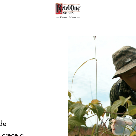
de
 crece a