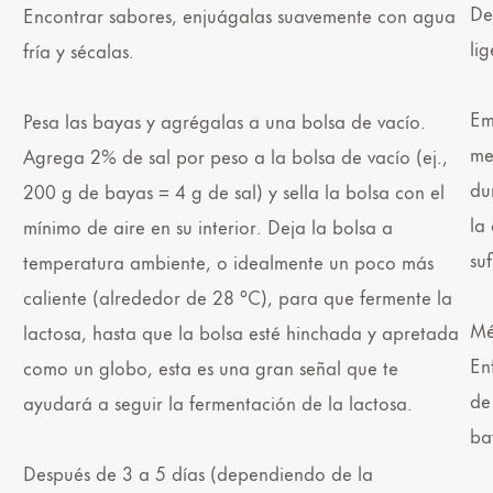
De
Encontrar sabores, enjuágalas suavemente con agua
li
fría y sécalas.
Em
Pesa las bayas y agrégalas a una bolsa de vacío.
me
Agrega 2% de sal por peso a la bolsa de vacío (ej.,
du
200 g de bayas = 4 g de sal) y sella la bolsa con el
la
mínimo de aire en su interior. Deja la bolsa a
su
temperatura ambiente, o idealmente un poco más
caliente (alrededor de 28 °C), para que fermente la
Mé
lactosa, hasta que la bolsa esté hinchada y apretada
En
como un globo, esta es una gran señal que te
de
ayudará a seguir la fermentación de la lactosa.
ba
Después de 3 a 5 días (dependiendo de la