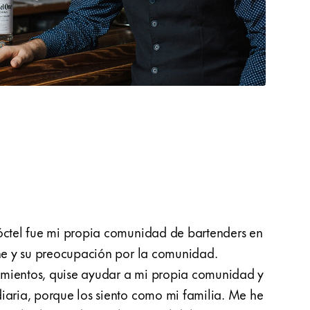
cóctel fue mi propia comunidad de bartenders en
mi cóc
One y su preocupación por la comunidad.
perso
mientos, quise ayudar a mi propia comunidad y
Rejuve
iaria, porque los siento como mi familia. Me he
concep