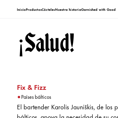
Inicio
Productos
Cócteles
Nuestra historia
Garnished with Good
¡Salud!
Fix & Fizz
•
Países bálticos
El bartender Karolis Jauniškis, de los 
bálticos, apoya la necesidad de su c