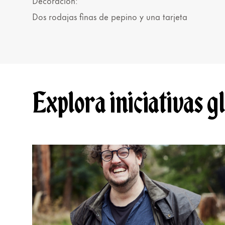
Decoración:
Dos rodajas finas de pepino y una tarjeta
Explora iniciativas g