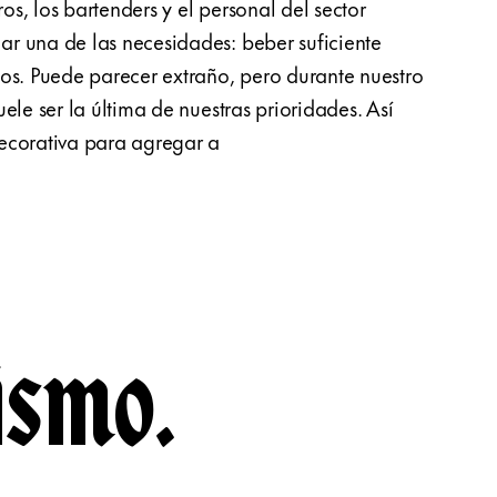
s, los bartenders y el personal del sector
person
r una de las necesidades: beber suficiente
estar 
os. Puede parecer extraño, pero durante nuestro
agua. 
ele ser la última de nuestras prioridades. Así
de la
ecorativa para agregar a
quier
ismo.